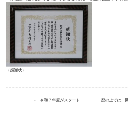
（感謝状）
«
令和７年度がスタート・・・
暦の上では、