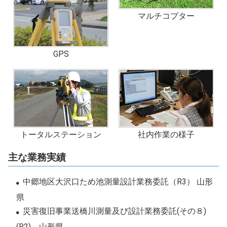
マルチコプター
GPS
トータルステーション
社内作業の様子
主な業務実績
中郷地区大沢口ため池測量設計業務委託（R3） 山形
県
災害復旧事業送橋川測量及び設計業務委託(その８)
(R2) 山形県