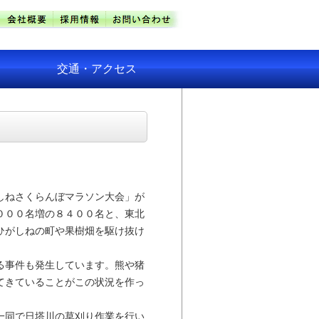
交通・アクセス
しねさくらんぼマラソン大会」が
０００名増の８４００名と、東北
ひがしねの町や果樹畑を駆け抜け
る事件も発生しています。熊や猪
てきていることがこの状況を作っ
一同で日塔川の草刈り作業を行い