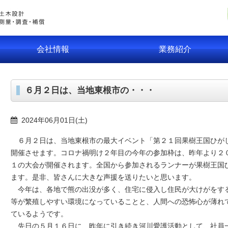
会社情報
業務紹介
６月２日は、当地東根市の・・・
2024年06月01日(土)
６月２日は、当地東根市の最大イベント「第２１回果樹王国ひが
開催させます。コロナ禍明け２年目の今年の参加枠は、昨年より２
１の大会が開催されます。全国から参加されるランナーが果樹王国
ます。是非、皆さんに大きな声援を送りたいと思います。
今年は、各地で熊の出没が多く、住宅に侵入し住民が大けがをす
等が繁殖しやすい環境になっていることと、人間への恐怖心が薄れ
ているようです。
先日の５月１６日に、昨年に引き続き河川愛護活動として、社員