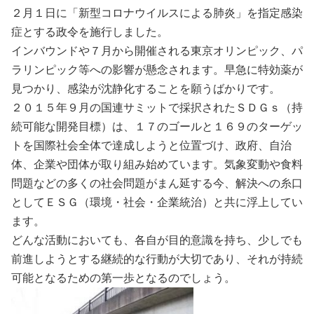
２月１日に「新型コロナウイルスによる肺炎」を指定感染
症とする政令を施行しました。
インバウンドや７月から開催される東京オリンピック、パ
ラリンピック等への影響が懸念されます。早急に特効薬が
見つかり、感染が沈静化することを願うばかりです。
２０１５年９月の国連サミットで採択されたＳＤＧｓ（持
続可能な開発目標）は、１７のゴールと１６９のターゲッ
トを国際社会全体で達成しようと位置づけ、政府、自治
体、企業や団体が取り組み始めています。気象変動や食料
問題などの多くの社会問題がまん延する今、解決への糸口
としてＥＳＧ（環境・社会・企業統治）と共に浮上してい
ます。
どんな活動においても、各自が目的意識を持ち、少しでも
前進しようとする継続的な行動が大切であり、それが持続
可能となるための第一歩となるのでしょう。